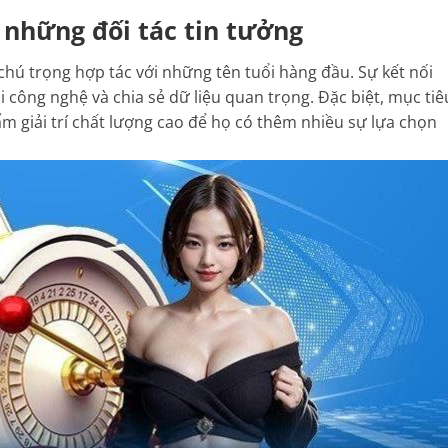
 những đối tác tin tưởng
chú trọng hợp tác với những tên tuổi hàng đầu. Sự kết nối
i công nghệ và chia sẻ dữ liệu quan trọng. Đặc biệt, mục tiê
 giải trí chất lượng cao để họ có thêm nhiều sự lựa chọn