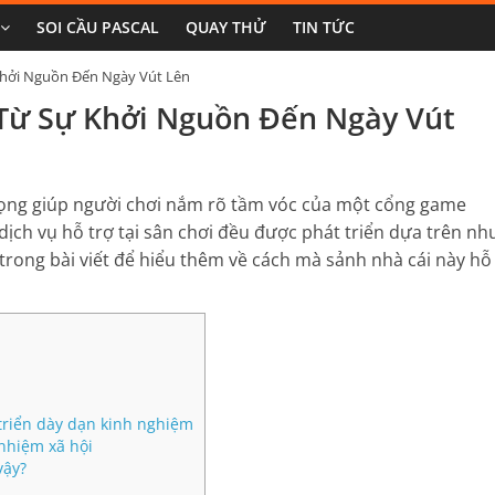
SOI CẦU PASCAL
QUAY THỬ
TIN TỨC
Khởi Nguồn Đến Ngày Vút Lên
 Từ Sự Khởi Nguồn Đến Ngày Vút
rọng giúp người chơi nắm rõ tầm vóc của một cổng game
ịch vụ hỗ trợ tại sân chơi đều được phát triển dựa trên nh
trong bài viết để hiểu thêm về cách mà sảnh nhà cái này hỗ
triển dày dạn kinh nghiệm
nhiệm xã hội
vậy?