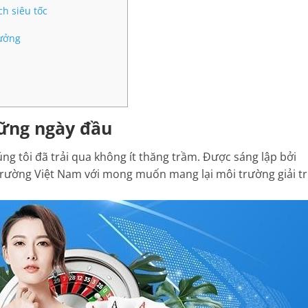
h siêu tốc
tưởng
hững ngày đầu
úng tôi đã trải qua không ít thăng trầm. Được sáng lập bởi
 trường Việt Nam với mong muốn mang lại môi trường giải tr