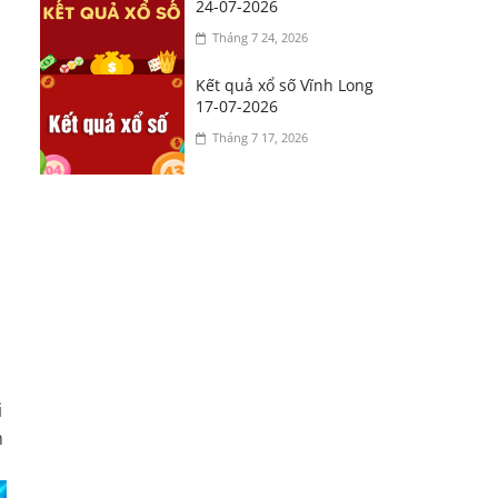
24-07-2026
Tháng 7 24, 2026
Kết quả xổ số Vĩnh Long
17-07-2026
Tháng 7 17, 2026
i
h