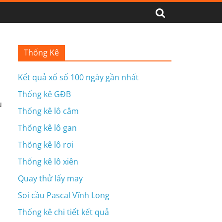
Thống Kê
Kết quả xổ số 100 ngày gần nhất
Thống kê GĐB
u
Thống kê lô câm
Thống kê lô gan
Thống kê lô rơi
Thống kê lô xiên
Quay thử lấy may
Soi cầu Pascal Vĩnh Long
Thống kê chi tiết kết quả