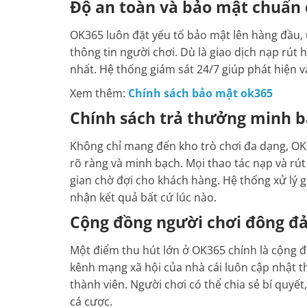
Độ an toàn và bảo mật chuẩn 
OK365 luôn đặt yếu tố bảo mật lên hàng đầu, 
thông tin người chơi. Dù là giao dịch nạp rú
nhất. Hệ thống giám sát 24/7 giúp phát hiện v
Xem thêm:
Chính sách bảo mật ok365
Chính sách trả thưởng minh bạ
Không chỉ mang đến kho trò chơi đa dạng, OK
rõ ràng và minh bạch. Mọi thao tác nạp và rú
gian chờ đợi cho khách hàng. Hệ thống xử lý g
nhận kết quả bất cứ lúc nào.
Cộng đồng người chơi đông đả
Một điểm thu hút lớn ở OK365 chính là cộng đ
kênh mạng xã hội của nhà cái luôn cập nhật th
thành viên. Người chơi có thể chia sẻ bí quyết
cá cược.