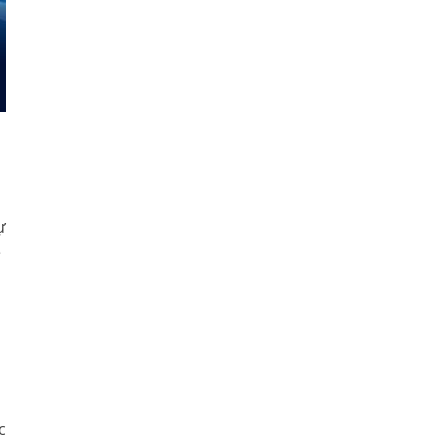
ự
e
c