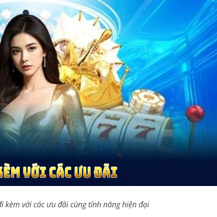
i kèm với các ưu đãi cùng tính năng hiện đại