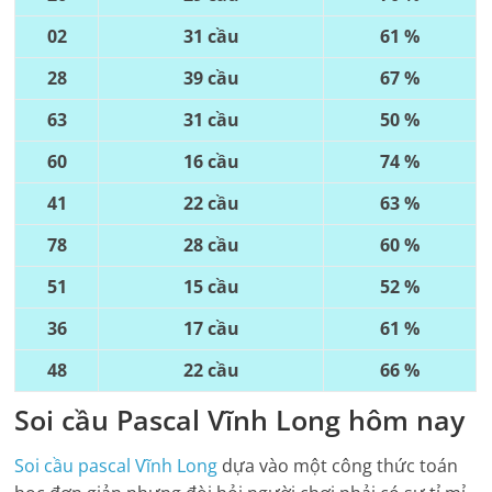
02
31 cầu
61 %
28
39 cầu
67 %
63
31 cầu
50 %
60
16 cầu
74 %
41
22 cầu
63 %
78
28 cầu
60 %
51
15 cầu
52 %
36
17 cầu
61 %
48
22 cầu
66 %
Soi cầu Pascal
Vĩnh Long
hôm nay
Soi cầu pascal
Vĩnh Long
dựa vào một công thức toán