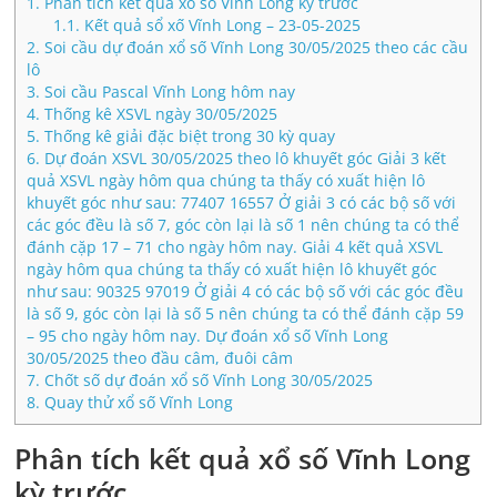
1.
Phân tích kết quả xổ số Vĩnh Long kỳ trước
1.1.
Kết quả sổ xố Vĩnh Long – 23-05-2025
2.
Soi cầu dự đoán xổ số Vĩnh Long 30/05/2025 theo các cầu
lô
3.
Soi cầu Pascal Vĩnh Long hôm nay
4.
Thống kê XSVL ngày 30/05/2025
5.
Thống kê giải đặc biệt trong 30 kỳ quay
6.
Dự đoán XSVL 30/05/2025 theo lô khuyết góc Giải 3 kết
quả XSVL ngày hôm qua chúng ta thấy có xuất hiện lô
khuyết góc như sau: 77407 16557 Ở giải 3 có các bộ số với
các góc đều là số 7, góc còn lại là số 1 nên chúng ta có thể
đánh cặp 17 – 71 cho ngày hôm nay. Giải 4 kết quả XSVL
ngày hôm qua chúng ta thấy có xuất hiện lô khuyết góc
như sau: 90325 97019 Ở giải 4 có các bộ số với các góc đều
là số 9, góc còn lại là số 5 nên chúng ta có thể đánh cặp 59
– 95 cho ngày hôm nay. Dự đoán xổ số Vĩnh Long
30/05/2025 theo đầu câm, đuôi câm
7.
Chốt số dự đoán xổ số Vĩnh Long 30/05/2025
8.
Quay thử xổ số Vĩnh Long
Phân tích kết quả xổ số
Vĩnh Long
kỳ trước