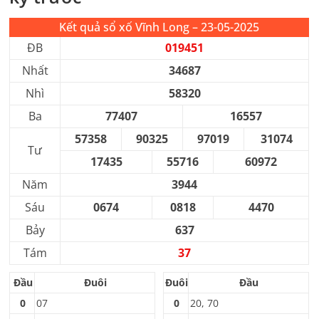
Kết quả sổ xố
Vĩnh Long
– 23-05-2025
ĐB
019451
Nhất
34687
Nhì
58320
Ba
77407
16557
57358
90325
97019
31074
Tư
17435
55716
60972
Năm
3944
Sáu
0674
0818
4470
Bảy
637
Tám
37
Đầu
Đuôi
Đuôi
Đầu
0
07
0
20, 70