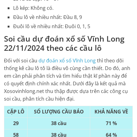
Lô kép: Không có.
Đầu lô về nhiều nhất: Đầu 8, 9
Đuôi lô về nhiều nhất: Đuôi 0, 1, 5
Soi cầu dự đoán xổ số
Vĩnh Long
22/11/2024
theo các cầu lô
Đối với soi cầu
dự đoán xổ số
Vĩnh Long
thì theo dõi
thống kê cầu lô tô là điều vô cùng cần thiết. Do đó, anh
em cần phải phân tích và tìm hiểu thật kĩ phần này để
có quyết định chính xác nhất. Dưới đây là kết quả mà
Xosovinhlong.net
thu thập được dựa trên các công cụ
soi cầu, phân tích cầu hiện đại.
CẶP LÔ
SỐ LƯỢNG CẦU BÁO
KHẢ NĂNG VỀ
29
38 cầu
71 %
58
38 cầu
64 %