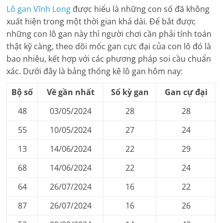
Lô gan
Vĩnh Long
được hiểu là những con số đã không
xuất hiện trong một thời gian khá dài. Để bắt được
những con lô gan này thì người chơi cần phải tính toán
thật kỹ càng, theo dõi mốc gan cực đại của con lô đó là
bao nhiêu, kết hợp với các phương pháp soi cầu chuẩn
xác. Dưới đây là bảng thống kê lô gan hôm nay:
Bộ số
Về gần nhất
Số kỳ gan
Gan cự đại
48
03/05/2024
28
28
55
10/05/2024
27
24
13
14/06/2024
22
29
68
14/06/2024
22
24
64
26/07/2024
16
22
87
26/07/2024
16
26