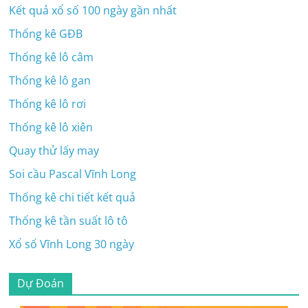
Kết quả xổ số 100 ngày gần nhất
Thống kê GĐB
Thống kê lô câm
Thống kê lô gan
Thống kê lô rơi
Thống kê lô xiên
Quay thử lấy may
Soi cầu Pascal Vĩnh Long
Thống kê chi tiết kết quả
Thống kê tần suất lô tô
Xổ số Vĩnh Long 30 ngày
Dự Đoán