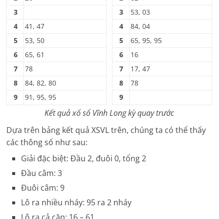
3
3
53, 03
4
41, 47
4
84, 04
5
53, 50
5
65, 95, 95
6
65, 61
6
16
7
78
7
17, 47
8
84, 82, 80
8
78
9
91, 95, 95
9
Kết quả xổ số
Vĩnh Long
kỳ quay trước
Dựa trên bảng kết quả
XSVL
trên, chúng ta có thể thấy
các thông số như sau:
Giải đặc biệt: Đầu 2, đuôi 0, tổng 2
Đầu câm: 3
Đuôi câm: 9
Lô ra nhiều nháy: 95 ra 2 nháy
Lô ra cả cặp: 16 – 61