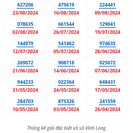
627206
475619
224441
23/08/2024
16/08/2024
09/08/2024
078635
661544
129041
02/08/2024
26/07/2024
19/07/2024
144979
541462
974635
12/07/2024
05/07/2024
28/06/2024
269072
908718
025072
21/06/2024
14/06/2024
07/06/2024
944233
022364
648431
31/05/2024
24/05/2024
17/05/2024
284703
875326
241559
10/05/2024
03/05/2024
26/04/2024
Thống kê giải đặc biệt xổ số
Vĩnh Long