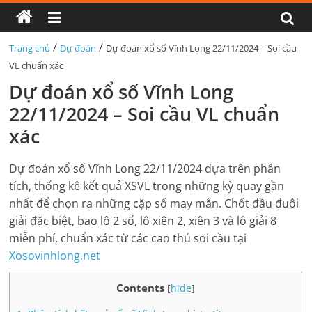
/
/
Trang chủ
Dự đoán
Dự đoán xổ số Vĩnh Long 22/11/2024 – Soi cầu
VL chuẩn xác
Dự đoán xổ số Vĩnh Long
22/11/2024 – Soi cầu VL chuẩn
xác
Dự đoán xổ số
Vĩnh Long
22/11/2024
dựa trên phân
tích, thống kê kết quả
XSVL
trong những kỳ quay gần
nhất để chọn ra những cặp số may mắn. Chốt đầu đuôi
giải đặc biệt, bao lô 2 số, lô xiên 2, xiên 3 và lô giải 8
miễn phí, chuẩn xác từ các cao thủ soi cầu tại
Xosovinhlong.net
Contents
[
hide
]