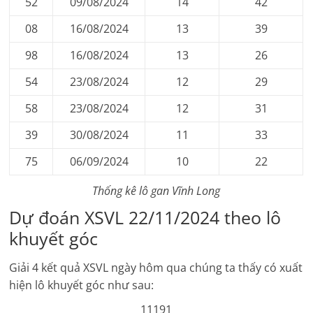
52
09/08/2024
14
42
08
16/08/2024
13
39
98
16/08/2024
13
26
54
23/08/2024
12
29
58
23/08/2024
12
31
39
30/08/2024
11
33
75
06/09/2024
10
22
Thống kê lô gan
Vĩnh Long
Dự đoán
XSVL
22/11/2024 theo lô
khuyết góc
Giải 4 kết quả
XSVL
ngày hôm qua chúng ta thấy có xuất
hiện lô khuyết góc như sau:
11191