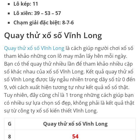
Lô kép: 11
Lô xiên: 39 – 53 – 57
Chạm giải đặc biệt: 8-7-6
Quay thử xổ số
Vĩnh Long
Quay thử xổ số
Vĩnh Long
là cách giúp người chơi xổ số
tham khảo những con lô may mắn lấy hên mỗi ngày.
Bạn có thể quay thử nhiều lần để tham khảo nhiều cặp
số khác nhau của xổ số
Vĩnh Long
. Kết quả quay thử xổ
số
Vĩnh Long
được lấy ngẫu nhiên trong dãy số từ 0 đến
9, với cách xuất hiện tương tự như kết quả xổ số thật.
Tuy nhiên, đây cũng chỉ là 1 trong những cách giúp bạn
có nhiều sự lựa chọn số đẹp, không phải là kết quả thật
sự từ công ty xổ số kiến thiết
Vĩnh Long
.
G
Quay thử xổ số
Vĩnh Long
54
8