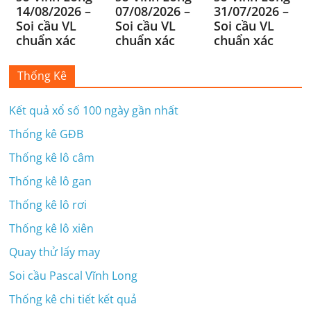
14/08/2026 –
07/08/2026 –
31/07/2026 –
Soi cầu VL
Soi cầu VL
Soi cầu VL
chuẩn xác
chuẩn xác
chuẩn xác
Thống Kê
Kết quả xổ số 100 ngày gần nhất
Thống kê GĐB
Thống kê lô câm
Thống kê lô gan
Thống kê lô rơi
Thống kê lô xiên
Quay thử lấy may
Soi cầu Pascal Vĩnh Long
Thống kê chi tiết kết quả