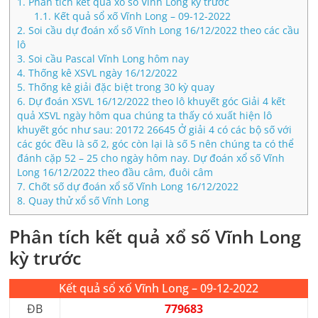
1.
Phân tích kết quả xổ số Vĩnh Long kỳ trước
1.1.
Kết quả sổ xố Vĩnh Long – 09-12-2022
2.
Soi cầu dự đoán xổ số Vĩnh Long 16/12/2022 theo các cầu
lô
3.
Soi cầu Pascal Vĩnh Long hôm nay
4.
Thống kê XSVL ngày 16/12/2022
5.
Thống kê giải đặc biệt trong 30 kỳ quay
6.
Dự đoán XSVL 16/12/2022 theo lô khuyết góc Giải 4 kết
quả XSVL ngày hôm qua chúng ta thấy có xuất hiện lô
khuyết góc như sau: 20172 26645 Ở giải 4 có các bộ số với
các góc đều là số 2, góc còn lại là số 5 nên chúng ta có thể
đánh cặp 52 – 25 cho ngày hôm nay. Dự đoán xổ số Vĩnh
Long 16/12/2022 theo đầu câm, đuôi câm
7.
Chốt số dự đoán xổ số Vĩnh Long 16/12/2022
8.
Quay thử xổ số Vĩnh Long
Phân tích kết quả xổ số
Vĩnh Long
kỳ trước
Kết quả sổ xố
Vĩnh Long
– 09-12-2022
ĐB
779683