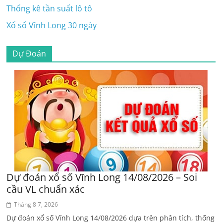
Thống kê tần suất lô tô
Xổ số Vĩnh Long 30 ngày
Dự Đoán
Dự đoán xổ số Vĩnh Long 14/08/2026 – Soi
cầu VL chuẩn xác
Tháng 8 7, 2026
Dự đoán xổ số Vĩnh Long 14/08/2026 dựa trên phân tích, thống