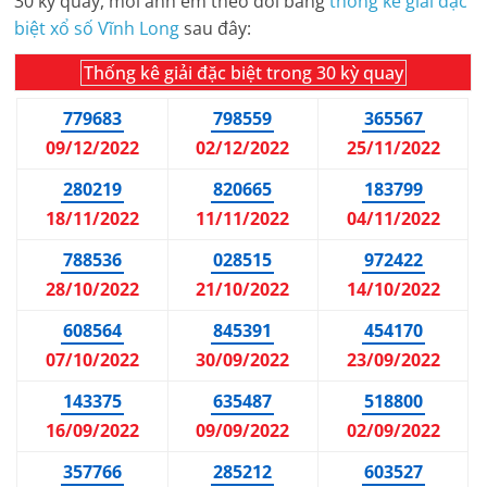
30 kỳ quay, mời anh em theo dõi bảng
thống kê giải đặc
biệt xổ số
Vĩnh Long
sau đây:
Thống kê giải đặc biệt trong 30 kỳ quay
779683
798559
365567
09/12/2022
02/12/2022
25/11/2022
280219
820665
183799
18/11/2022
11/11/2022
04/11/2022
788536
028515
972422
28/10/2022
21/10/2022
14/10/2022
608564
845391
454170
07/10/2022
30/09/2022
23/09/2022
143375
635487
518800
16/09/2022
09/09/2022
02/09/2022
357766
285212
603527