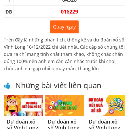
1
016229
ĐB
Quay ngay
Trên đây là những phân tích, thống kê và dự đoán xổ số
Vĩnh Long
16/12/2022
chi tiết nhất. Các cặp số chúng tôi
đưa ra chỉ mang tính chất tham khảo, không chắc chắn
đúng 100% nên anh em cần cân nhắc trước khi chơi,
chúc anh em gặp nhiều may mắn, thắng lớn.
Những bài viết liên quan
Dự đoán xổ
Dự đoán xổ
Dự đoán xổ
số Vĩnh Long
số Vĩnh Long
số Vĩnh Long