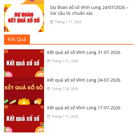
Dự đoán xổ số Vĩnh Long 24/07/2026 –
Soi cầu VL chuẩn xác
Tháng 7 17, 2026
Kết Quả
Kết quả xổ số Vĩnh Long 31-07-2026
Tháng 7 31, 2026
Kết quả xổ số Vĩnh Long 24-07-2026
Tháng 7 24, 2026
Kết quả xổ số Vĩnh Long 17-07-2026
Tháng 7 17, 2026