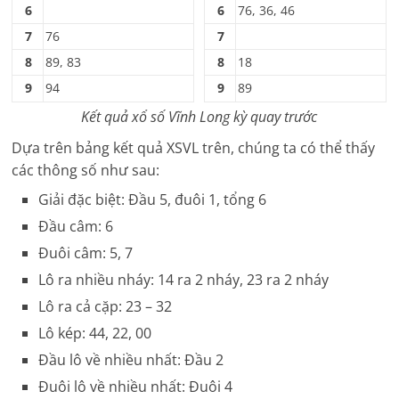
6
6
76, 36, 46
7
76
7
8
89, 83
8
18
9
94
9
89
Kết quả xổ số
Vĩnh Long
kỳ quay trước
Dựa trên bảng kết quả
XSVL
trên, chúng ta có thể thấy
các thông số như sau:
Giải đặc biệt: Đầu 5, đuôi 1, tổng 6
Đầu câm: 6
Đuôi câm: 5, 7
Lô ra nhiều nháy: 14 ra 2 nháy, 23 ra 2 nháy
Lô ra cả cặp: 23 – 32
Lô kép: 44, 22, 00
Đầu lô về nhiều nhất: Đầu 2
Đuôi lô về nhiều nhất: Đuôi 4