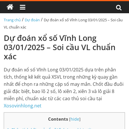
/
/
Trang chủ
Dự đoán
Dự đoán xổ số Vĩnh Long 03/01/2025 – Soi cầu
VL chuẩn xác
Dự đoán xổ số Vĩnh Long
03/01/2025 – Soi cầu VL chuẩn
xác
Dự đoán xổ số
Vĩnh Long
03/01/2025
dựa trên phân
tích, thống kê kết quả
XSVL
trong những kỳ quay gần
nhất để chọn ra những cặp số may mắn. Chốt đầu đuôi
giải đặc biệt, bao lô 2 số, lô xiên 2, xiên 3 và lô giải 8
miễn phí, chuẩn xác từ các cao thủ soi cầu tại
Xosovinhlong.net
Contents
[
hide
]