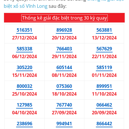
biệt xổ số
Vĩnh Long
sau đây:
Thống kê giải đặc biệt trong 30 kỳ quay
516351
896928
563881
27/12/2024
20/12/2024
13/12/2024
585338
766403
567629
06/12/2024
29/11/2024
22/11/2024
305220
605144
585119
15/11/2024
08/11/2024
01/11/2024
800032
075360
899951
25/10/2024
18/10/2024
11/10/2024
127985
767740
066462
04/10/2024
27/09/2024
20/09/2024
238696
994941
866442