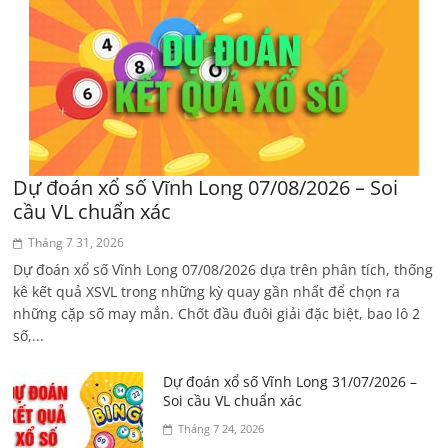
Dự đoán xổ số Vĩnh Long 07/08/2026 – Soi
cầu VL chuẩn xác
Tháng 7 31, 2026
Dự đoán xổ số Vĩnh Long 07/08/2026 dựa trên phân tích, thống
kê kết quả XSVL trong những kỳ quay gần nhất để chọn ra
những cặp số may mắn. Chốt đầu đuôi giải đặc biệt, bao lô 2
số,...
Dự đoán xổ số Vĩnh Long 31/07/2026 –
Soi cầu VL chuẩn xác
Tháng 7 24, 2026