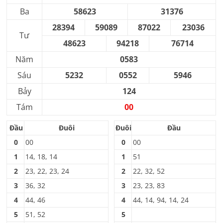
Ba
58623
31376
28394
59089
87022
23036
Tư
48623
94218
76714
Năm
0583
Sáu
5232
0552
5946
Bảy
124
Tám
00
Đầu
Đuôi
Đuôi
Đầu
0
00
0
00
1
14, 18, 14
1
51
2
23, 22, 23, 24
2
22, 32, 52
3
36, 32
3
23, 23, 83
4
44, 46
4
44, 14, 94, 14, 24
5
51, 52
5