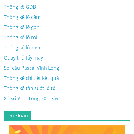
Thống kê GĐB
Thống kê lô câm
Thống kê lô gan
Thống kê lô rơi
Thống kê lô xiên
Quay thử lấy may
Soi cầu Pascal Vĩnh Long
Thống kê chi tiết kết quả
Thống kê tần suất lô tô
Xổ số Vĩnh Long 30 ngày
Dự Đoán