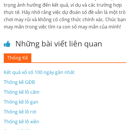
trọng ảnh hưởng đến kết quả, ví dụ và các trường hợp
thực tế. Hãy nhớ rằng việc dự đoán số đề vẫn là một trò
chơi may rủi và không có công thức chính xác. Chúc bạn
may mắn trong việc tìm ra con số may mắn của mình!
Những bài viết liên quan
Thống Kê
Kết quả xổ số 100 ngày gần nhất
Thống kê GĐB
Thống kê lô câm
Thống kê lô gan
Thống kê lô rơi
Thống kê lô xiên