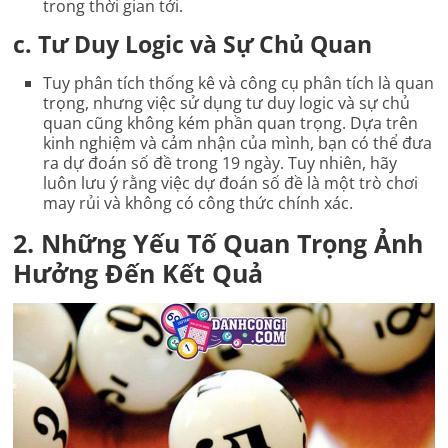
trong thời gian tới.
c. Tư Duy Logic và Sự Chủ Quan
Tuy phân tích thống kê và công cụ phân tích là quan
trọng, nhưng việc sử dụng tư duy logic và sự chủ
quan cũng không kém phần quan trọng. Dựa trên
kinh nghiệm và cảm nhận của mình, bạn có thể đưa
ra dự đoán số đề trong 19 ngày. Tuy nhiên, hãy
luôn lưu ý rằng việc dự đoán số đề là một trò chơi
may rủi và không có công thức chính xác.
2. Những Yếu Tố Quan Trọng Ảnh
Hưởng Đến Kết Quả