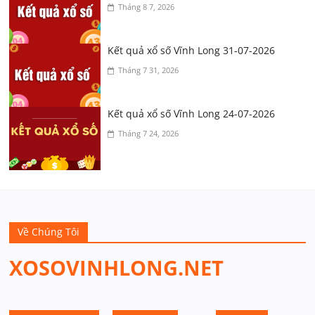
Tháng 8 7, 2026
Kết quả xổ số Vĩnh Long 31-07-2026
Tháng 7 31, 2026
Kết quả xổ số Vĩnh Long 24-07-2026
Tháng 7 24, 2026
Về Chúng Tôi
XOSOVINHLONG.NET