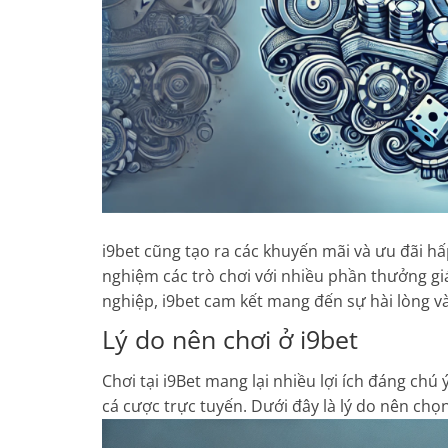
i9bet cũng tạo ra các khuyến mãi và ưu đãi hấ
nghiệm các trò chơi với nhiều phần thưởng giá
nghiệp, i9bet cam kết mang đến sự hài lòng và
Lý do nên chơi ở i9bet
Chơi tại i9Bet mang lại nhiều lợi ích đáng ch
cá cược trực tuyến. Dưới đây là lý do nên chọn