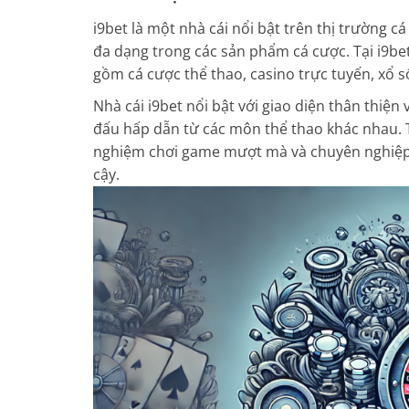
i9bet là một nhà cái nổi bật trên thị trường c
đa dạng trong các sản phẩm cá cược. Tại i9bet,
gồm cá cược thể thao, casino trực tuyến, xổ số
Nhà cái i9bet nổi bật với giao diện thân thiện
đấu hấp dẫn từ các môn thể thao khác nhau. 
nghiệm chơi game mượt mà và chuyên nghiệp 
cậy.