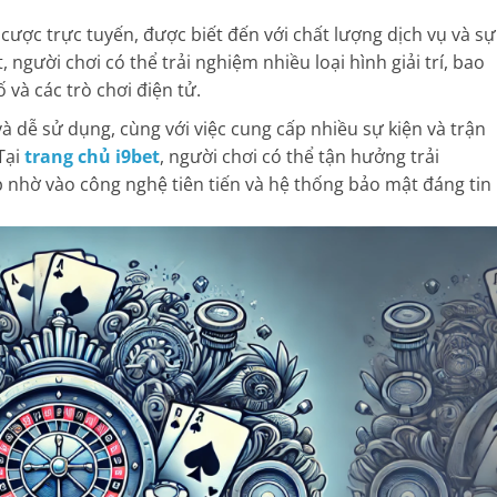
á cược trực tuyến, được biết đến với chất lượng dịch vụ và sự
 người chơi có thể trải nghiệm nhiều loại hình giải trí, bao
 và các trò chơi điện tử.
 và dễ sử dụng, cùng với việc cung cấp nhiều sự kiện và trận
Tại
trang chủ i9bet
, người chơi có thể tận hưởng trải
nhờ vào công nghệ tiên tiến và hệ thống bảo mật đáng tin