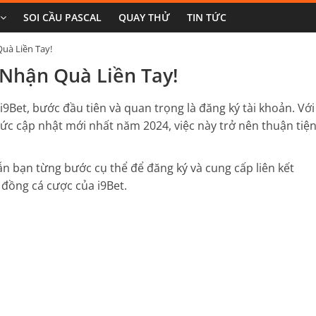
SOI CẦU PASCAL
QUAY THỬ
TIN TỨC
uà Liền Tay!
 Nhận Quà Liền Tay!
i9Bet, bước đầu tiên và quan trọng là đăng ký tài khoản. Với
thức cập nhật mới nhất năm 2024, việc này trở nên thuận tiệ
ẫn bạn từng bước cụ thể để đăng ký và cung cấp liên kết
đồng cá cược của i9Bet.