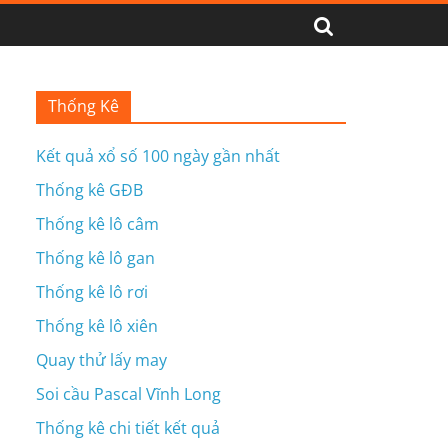
Thống Kê
Kết quả xổ số 100 ngày gần nhất
n
Thống kê GĐB
Thống kê lô câm
Thống kê lô gan
Thống kê lô rơi
Thống kê lô xiên
Quay thử lấy may
Soi cầu Pascal Vĩnh Long
Thống kê chi tiết kết quả