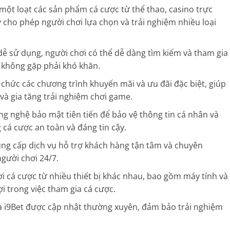
 một loạt các sản phẩm cá cược từ thể thao, casino trực
y cho phép người chơi lựa chọn và trải nghiệm nhiều loại
n dễ sử dụng, người chơi có thể dễ dàng tìm kiếm và tham gia
à không gặp phải khó khăn.
 chức các chương trình khuyến mãi và ưu đãi đặc biệt, giúp
à gia tăng trải nghiệm chơi game.
ng nghệ bảo mật tiên tiến để bảo vệ thông tin cá nhân và
cá cược an toàn và đáng tin cậy.
cung cấp dịch vụ hỗ trợ khách hàng tận tâm và chuyên
người chơi 24/7.
ơi cá cược từ nhiều thiết bị khác nhau, bao gồm máy tính và
lợi trong việc tham gia cá cược.
a i9Bet được cập nhật thường xuyên, đảm bảo trải nghiệm