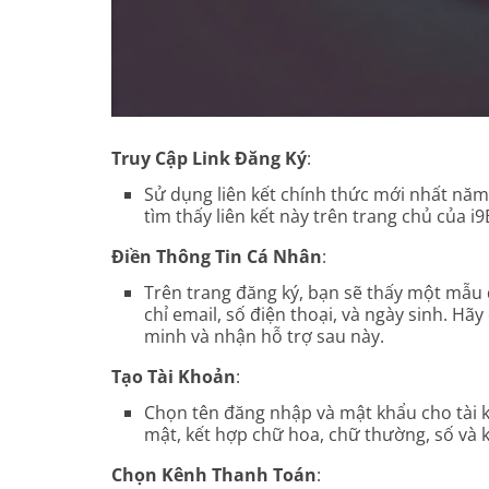
Truy Cập Link Đăng Ký
:
Sử dụng liên kết chính thức mới nhất năm 
tìm thấy liên kết này trên trang chủ của i
Điền Thông Tin Cá Nhân
:
Trên trang đăng ký, bạn sẽ thấy một mẫu 
chỉ email, số điện thoại, và ngày sinh. H
minh và nhận hỗ trợ sau này.
Tạo Tài Khoản
:
Chọn tên đăng nhập và mật khẩu cho tài
mật, kết hợp chữ hoa, chữ thường, số và k
Chọn Kênh Thanh Toán
: