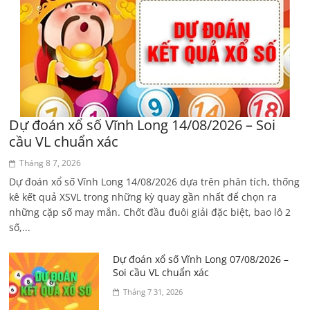
Dự đoán xổ số Vĩnh Long 14/08/2026 – Soi
cầu VL chuẩn xác
Tháng 8 7, 2026
Dự đoán xổ số Vĩnh Long 14/08/2026 dựa trên phân tích, thống
kê kết quả XSVL trong những kỳ quay gần nhất để chọn ra
những cặp số may mắn. Chốt đầu đuôi giải đặc biệt, bao lô 2
số,...
Dự đoán xổ số Vĩnh Long 07/08/2026 –
Soi cầu VL chuẩn xác
Tháng 7 31, 2026