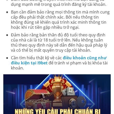
dụng mạnh mẽ trong quá trình đăng ký tài khoản.
Bạn cần đảm bảo rằng mọi thông tin mà mình cung
cấp đều phải thật chính xác. Bởi nếu thông tin
không đúng sẽ khiến quá trình xác minh thông tin
hoặc khi rút tiền gặp nhiều trở ngại.
Đảm bảo rằng bản thân đủ độ tuổi theo quy định
của nhà cái là từ 18 tuổi trở lên. Nếu không tuân
thủ theo quy định này sẽ dẫn đến hậu quả pháp lý
và có thể bị mất quyền truy cập tài khoản.
Cần tìm hiểu thật kỹ về các
điều khoản cũng như
điều kiện tại I9
be
t
để tránh vi phạm và bị khóa tài
khoản.