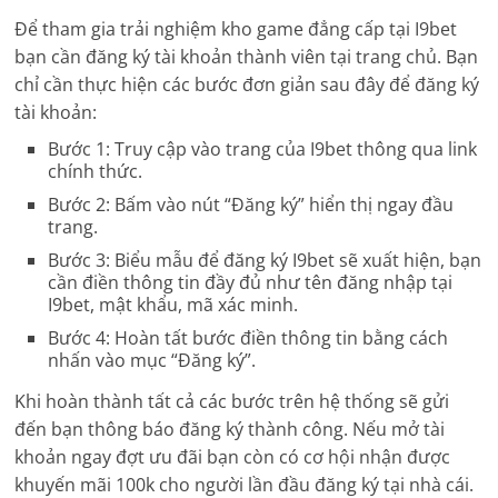
Để tham gia trải nghiệm kho game đẳng cấp tại I9bet
bạn cần đăng ký tài khoản thành viên tại trang chủ. Bạn
chỉ cần thực hiện các bước đơn giản sau đây để đăng ký
tài khoản:
Bước 1: Truy cập vào trang của I9bet thông qua link
chính thức.
Bước 2: Bấm vào nút “Đăng ký” hiển thị ngay đầu
trang.
Bước 3: Biểu mẫu để đăng ký I9bet sẽ xuất hiện, bạn
cần điền thông tin đầy đủ như tên đăng nhập tại
I9bet, mật khẩu, mã xác minh.
Bước 4: Hoàn tất bước điền thông tin bằng cách
nhấn vào mục “Đăng ký”.
Khi hoàn thành tất cả các bước trên hệ thống sẽ gửi
đến bạn thông báo đăng ký thành công. Nếu mở tài
khoản ngay đợt ưu đãi bạn còn có cơ hội nhận được
khuyến mãi 100k cho người lần đầu đăng ký tại nhà cái.