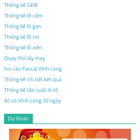
Thống kê GĐB
Thống kê lô câm
Thống kê lô gan
Thống kê lô rơi
Thống kê lô xiên
Quay thử lấy may
Soi cầu Pascal Vĩnh Long
Thống kê chi tiết kết quả
Thống kê tần suất lô tô
Xổ số Vĩnh Long 30 ngày
Dự Đoán