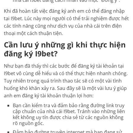
nhà cái I9bet bằng cách nhấn vào mục “Đồng ý”.
Khi đã hoàn tất việc đăng ký anh em có thể đăng nhập
tại I9bet. Lúc này mọi người có thể trải nghiệm được hết
các tính năng cũng như dịch vụ của nhà cái trên điện
thoại một cách thuận tiện.
Cần lưu ý những gì khi thực hiện
đăng ký I9bet?
Như bạn đã thấy thì các bước để đăng ký tài khoản tại
I9bet vô cùng dễ hiểu và có thể thực hiện nhanh chóng.
Tuy nhiên trong quá trình thao tác sẽ có một vài tình
huống khó khăn xảy ra. Sau đây sẽ là một vài lưu ý giúp
anh em đăng ký tài khoản thuận lợi hơn:
Bạn cần kiểm tra và đảm bảo rằng đường link truy
cập chuẩn của nhà cái I9bet. Tránh vào những liên
kết không uy tín được chia sẻ từ các nguồn không
rõ nguồn gốc.
Đảm bảo đường truyền internet mà bạn đang sử