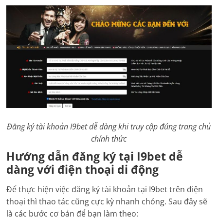
Đăng ký tài khoản I9bet dễ dàng khi truy cập đúng trang chủ
chính thức
Hướng dẫn đăng ký tại I9bet dễ
dàng với điện thoại di động
Để thực hiện việc đăng ký tài khoản tại I9bet trên điện
thoại thì thao tác cũng cực kỳ nhanh chóng. Sau đây sẽ
là các bước cơ bản để bạn làm theo: