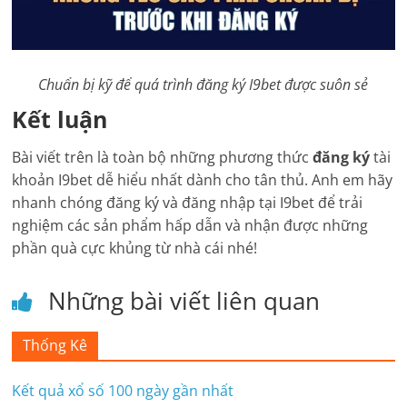
Chuẩn bị kỹ để quá trình đăng ký I9bet được suôn sẻ
Kết luận
Bài viết trên là toàn bộ những phương thức
đăng ký
tài
khoản I9bet dễ hiểu nhất dành cho tân thủ. Anh em hãy
nhanh chóng đăng ký và đăng nhập tại I9bet để trải
nghiệm các sản phẩm hấp dẫn và nhận được những
phần quà cực khủng từ nhà cái nhé!
Những bài viết liên quan
Thống Kê
Kết quả xổ số 100 ngày gần nhất