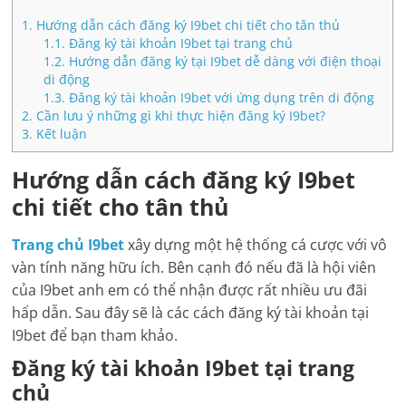
1.
Hướng dẫn cách đăng ký I9bet chi tiết cho tân thủ
1.1.
Đăng ký tài khoản I9bet tại trang chủ
1.2.
Hướng dẫn đăng ký tại I9bet dễ dàng với điện thoại
di động
1.3.
Đăng ký tài khoản I9bet với ứng dụng trên di động
2.
Cần lưu ý những gì khi thực hiện đăng ký I9bet?
3.
Kết luận
Hướng dẫn cách đăng ký I9bet
chi tiết cho tân thủ
Trang chủ I9bet
xây dựng một hệ thống cá cược với vô
vàn tính năng hữu ích. Bên cạnh đó nếu đã là hội viên
của I9bet anh em có thể nhận được rất nhiều ưu đãi
hấp dẫn. Sau đây sẽ là các cách đăng ký tài khoản tại
I9bet để bạn tham khảo.
Đăng ký tài khoản I9bet tại trang
chủ