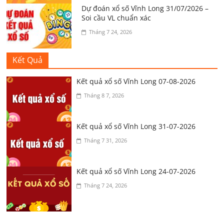
Dự đoán xổ số Vĩnh Long 31/07/2026 –
Soi cầu VL chuẩn xác
Tháng 7 24, 2026
Kết Quả
Kết quả xổ số Vĩnh Long 07-08-2026
Tháng 8 7, 2026
Kết quả xổ số Vĩnh Long 31-07-2026
Tháng 7 31, 2026
Kết quả xổ số Vĩnh Long 24-07-2026
Tháng 7 24, 2026