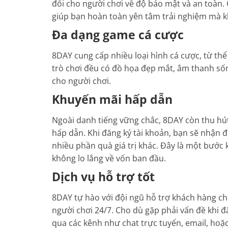
đối cho người chơi về độ bảo mật và an toàn. 
giúp bạn hoàn toàn yên tâm trải nghiệm mà khô
Đa dạng game cá cược
8DAY cung cấp nhiều loại hình cá cược, từ thể 
trò chơi đều có đồ họa đẹp mắt, âm thanh sốn
cho người chơi.
Khuyến mãi hấp dẫn
Ngoài danh tiếng vững chắc, 8DAY còn thu hú
hấp dẫn. Khi đăng ký tài khoản, bạn sẽ nhận 
nhiều phần quà giá trị khác. Đây là một bước
không lo lắng về vốn ban đầu.
Dịch vụ hỗ trợ tốt
8DAY tự hào với đội ngũ hỗ trợ khách hàng ch
người chơi 24/7. Cho dù gặp phải vấn đề khi đ
qua các kênh như chat trực tuyến, email, hoặ