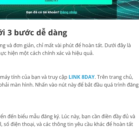
i 3 bước dễ dàng
ng và đơn giản, chỉ mất vài phút để hoàn tất. Dưới đây là
hực hiện một cách chính xác và hiệu quả.
 máy tính của bạn và truy cập
LINK 8DAY
. Trên trang chủ,
 phải màn hình. Nhấn vào nút này để bắt đầu quá trình đăng
ển đến biểu mẫu đăng ký. Lúc này, bạn cần điền đầy đủ và
, số điện thoại, và các thông tin yêu cầu khác để hoàn tất