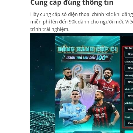
Cung cấp đúng thông tin
Hãy cung cấp số điện thoại chính xác khi đăn
miễn phí lên đến 90k dành cho người mới. Việ
trình trải nghiệm.