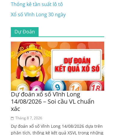
Thống kê tần suất lô tô
Xổ số Vĩnh Long 30 ngày
Dự Đoán
Dự đoán xổ số Vĩnh Long
14/08/2026 – Soi cầu VL chuẩn
xác
Tháng 8 7, 2026
Dự đoán xổ số Vĩnh Long 14/08/2026 dựa trên
phân tích, thống kê kết quả XSVL trong những