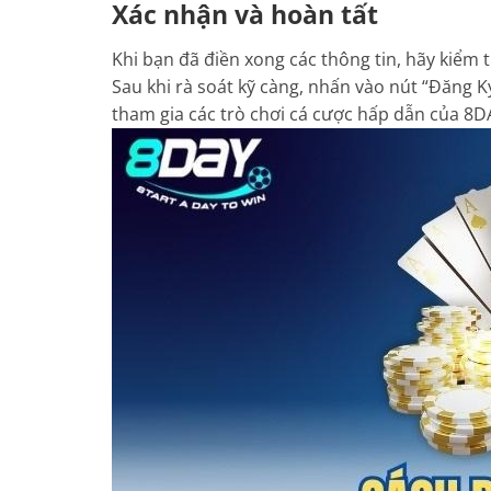
Xác nhận và hoàn tất
Khi bạn đã điền xong các thông tin, hãy kiểm 
Sau khi rà soát kỹ càng, nhấn vào nút “Đăng K
tham gia các trò chơi cá cược hấp dẫn của 8D