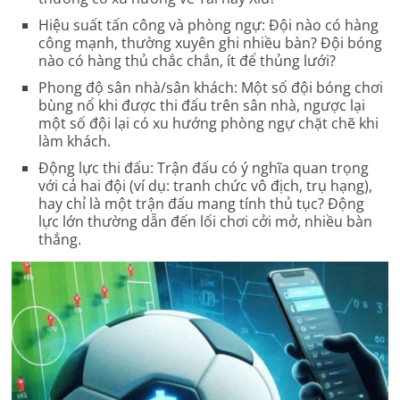
Hiệu suất tấn công và phòng ngự: Đội nào có hàng
công mạnh, thường xuyên ghi nhiều bàn? Đội bóng
nào có hàng thủ chắc chắn, ít để thủng lưới?
Phong độ sân nhà/sân khách: Một số đội bóng chơi
bùng nổ khi được thi đấu trên sân nhà, ngược lại
một số đội lại có xu hướng phòng ngự chặt chẽ khi
làm khách.
Động lực thi đấu: Trận đấu có ý nghĩa quan trọng
với cả hai đội (ví dụ: tranh chức vô địch, trụ hạng),
hay chỉ là một trận đấu mang tính thủ tục? Động
lực lớn thường dẫn đến lối chơi cởi mở, nhiều bàn
thắng.