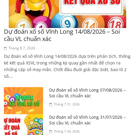
Dự đoán xổ số Vĩnh Long 14/08/2026 – Soi
cầu VL chuẩn xác
Tháng 8 7, 2026
Dự đoán xổ số Vĩnh Long 14/08/2026 dựa trên phân tích, thống
kê kết quả XSVL trong những kỳ quay gần nhất để chọn ra
những cặp số may mắn. Chốt đầu đuôi giải đặc biệt, bao lô 2
số,...
Dự đoán xổ số Vĩnh Long 07/08/2026 –
Soi cầu VL chuẩn xác
Tháng 7 31, 2026
Dự đoán xổ số Vĩnh Long 31/07/2026 –
Soi cầu VL chuẩn xác
Tháng 7 24, 2026