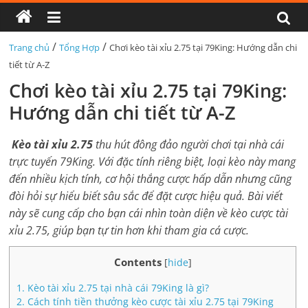
/
/
Trang chủ
Tổng Hợp
Chơi kèo tài xỉu 2.75 tại 79King: Hướng dẫn chi
tiết từ A-Z
Chơi kèo tài xỉu 2.75 tại 79King:
Hướng dẫn chi tiết từ A-Z
Kèo tài xỉu 2.75
thu hút đông đảo người chơi tại nhà cái
trực tuyến 79King. Với đặc tính riêng biệt, loại kèo này mang
đến nhiều kịch tính, cơ hội thắng cược hấp dẫn nhưng cũng
đòi hỏi sự hiểu biết sâu sắc để đặt cược hiệu quả. Bài viết
này sẽ cung cấp cho bạn cái nhìn toàn diện về kèo cược tài
xỉu 2.75, giúp bạn tự tin hơn khi tham gia cá cược.
Contents
[
hide
]
1.
Kèo tài xỉu 2.75 tại nhà cái 79King là gì?
2.
Cách tính tiền thưởng kèo cược tài xỉu 2.75 tại 79King