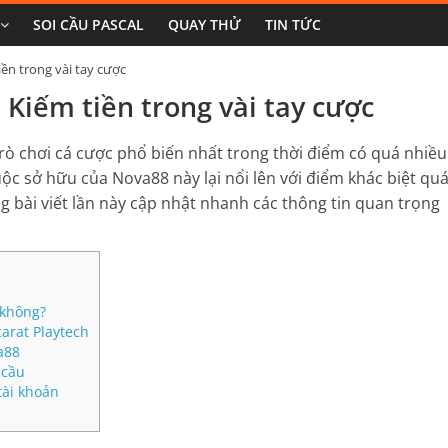
SOI CẦU PASCAL
QUAY THỬ
TIN TỨC
iền trong vài tay cược
 Kiếm tiền trong vài tay cược
trò chơi cá cược phổ biến nhất trong thời điểm có quá nhiều
uộc sở hữu của Nova88 này lại nổi lên với điểm khác biệt qu
ng bài viết lần này cập nhật nhanh các thông tin quan trọng
 không?
arat Playtech
a88
 cầu
tài khoản