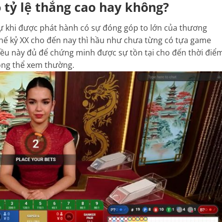
 tỷ lệ thắng cao hay không?
ự khi được phát hành có sự đóng góp to lớn của thương
thế kỷ XX cho đến nay thì hầu như chưa từng có tựa game
iều này đủ để chứng minh được sự tồn tại cho đến thời điể
hông thể xem thường.