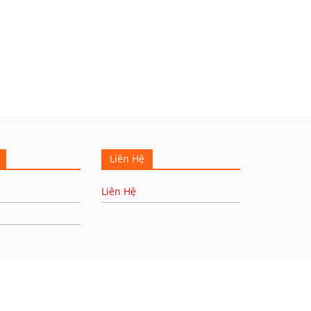
Liên Hệ
Liên Hệ