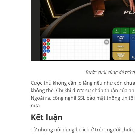
Bước cuối cùng để trở 
Cược thủ không cần lo lắng nếu như còn chưa t
không thể. Chỉ khi được sự chấp thuận của anh
Ngoài ra, công nghệ SSL bảo mật thông tin tối
nữa.
Kết luận
Từ những nội dung bổ ích ở trên, người chơi