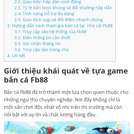
2.2.
Giao diện hấp dẫn sinh động
2.3.
Tỷ lệ bắn boss khủng và đổi thưởng hấp dẫn
2.4.
Tính năng hỗ trợ đa dạng
2.5.
Giao dịch nạp và đổi điểm nhanh chóng
3.
Hướng dẫn cách tham gia bắn cá tại nhà cái Fb88
3.1.
Truy cập vào hệ thống của Fb88
3.2.
Điền thông tin cần thiết
3.3.
Xác nhận thông tin
3.4.
Truy cập vào trang chủ
4.
Lời kết
Giới thiệu khái quát về tựa game
bắn cá Fb88
Bắn cá Fb88 đã trở thành một lựa chọn quen thuộc cho
những ngư thủ chuyên nghiệp. Nơi đây không chỉ là
một sân chơi độc nhất vô nhị trên thị trường mà còn
nổi bật với uy tín và chất lượng hàng đầu.