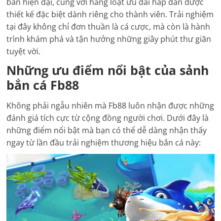
bản hiện đại, cùng với hàng loạt ưu đãi hấp dẫn được
thiết kế đặc biệt dành riêng cho thành viên. Trải nghiệm
tại đây không chỉ đơn thuần là cá cược, mà còn là hành
trình khám phá và tận hưởng những giây phút thư giãn
tuyệt vời.
Những ưu điểm nổi bật của sảnh
bắn cá Fb88
Không phải ngẫu nhiên mà Fb88 luôn nhận được những
đánh giá tích cực từ cộng đồng người chơi. Dưới đây là
những điểm nổi bật mà bạn có thể dễ dàng nhận thấy
ngay từ lần đầu trải nghiệm thương hiệu bắn cá này: