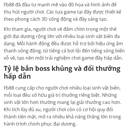
Fb88 đã đầu tư mạnh mẽ vào đồ họa và hình ảnh để
thu hút người chơi. Các tựa game tại đây được thiết kế
theo phong cách 3D sống động và đầy sáng tạo.
Khi tham gia, người chơi sẽ đắm chìm trong một thế
giới đại dương rộng lớn với nhiều loại sinh vật biển đa
dạng. Mỗi hành động đều được hỗ trợ bởi hiệu ứng âm
thanh sống động, từ tiếng cá bơi lội đến tiếng sóng biển
vỗ về, tạo nên một trải nghiệm chơi game đầy hấp dẫn.
Tỷ lệ bắn boss khủng và đổi thưởng
hấp dẫn
Fb88 cung cấp cho người chơi nhiều loại sinh vật biển,
mỗi loại đều sở hữu giá trị thưởng riêng biệt. Những
sinh vật lớn hơn thường mang lại giải thưởng cao hơn.
Khi tích lũy đủ xu, người chơi còn có cơ hội quy đổi
thành tiền mặt, mở ra nhiều khả năng thắng lớn trong
hành trình chinh phục đại dương.