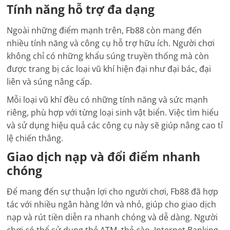
Tính năng hỗ trợ đa dạng
Ngoài những điểm mạnh trên, Fb88 còn mang đến
nhiều tính năng và công cụ hỗ trợ hữu ích. Người chơi
không chỉ có những khẩu súng truyền thống mà còn
được trang bị các loại vũ khí hiện đại như đại bác, đại
liên và súng nâng cấp.
Mỗi loại vũ khí đều có những tính năng và sức mạnh
riêng, phù hợp với từng loại sinh vật biển. Việc tìm hiểu
và sử dụng hiệu quả các công cụ này sẽ giúp nâng cao tỉ
lệ chiến thắng.
Giao dịch nạp và đổi điểm nhanh
chóng
Để mang đến sự thuận lợi cho người chơi, Fb88 đã hợp
tác với nhiều ngân hàng lớn và nhỏ, giúp cho giao dịch
nạp và rút tiền diễn ra nhanh chóng và dễ dàng. Người