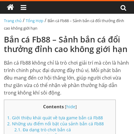
/
/
Trang chủ
Tổng Hợp
Bắn cá Fb88 – Sảnh bắn cá đổi thưởng đỉnh
cao không giới hạn
Bắn cá Fb88 – Sảnh bắn cá đổi
thưởng đỉnh cao không giới hạn
Bắn cá Fb88 không chỉ là trò chơi giải trí mà còn là hành
trình chinh phục đại dương đầy thú vị. Mỗi phát bắn
đều mang đến cơ hội thắng lớn, giúp người chơi vừa
thư giãn vừa có thể nhận về phần thưởng hấp dẫn
trong không khí sôi động.
Contents
[
hide
]
1.
Giới thiệu khái quát về tựa game bắn cá Fb88
2.
Những ưu điểm nổi bật của sảnh bắn cá Fb88
2.1.
Đa dạng trò chơi bắn cá