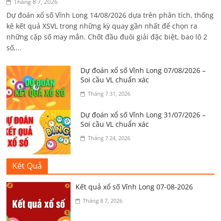
Tháng 8 7, 2026
Dự đoán xổ số Vĩnh Long 14/08/2026 dựa trên phân tích, thống
kê kết quả XSVL trong những kỳ quay gần nhất để chọn ra
những cặp số may mắn. Chốt đầu đuôi giải đặc biệt, bao lô 2
số,...
Dự đoán xổ số Vĩnh Long 07/08/2026 –
Soi cầu VL chuẩn xác
Tháng 7 31, 2026
Dự đoán xổ số Vĩnh Long 31/07/2026 –
Soi cầu VL chuẩn xác
Tháng 7 24, 2026
Kết Quả
Kết quả xổ số Vĩnh Long 07-08-2026
Tháng 8 7, 2026