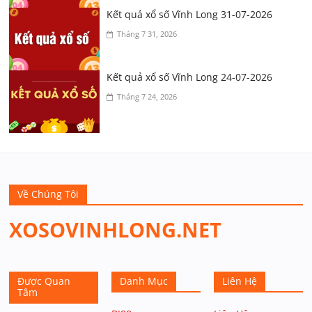
Kết quả xổ số Vĩnh Long 31-07-2026
Tháng 7 31, 2026
Kết quả xổ số Vĩnh Long 24-07-2026
Tháng 7 24, 2026
Về Chúng Tôi
XOSOVINHLONG.NET
Được Quan
Danh Mục
Liên Hệ
Tâm