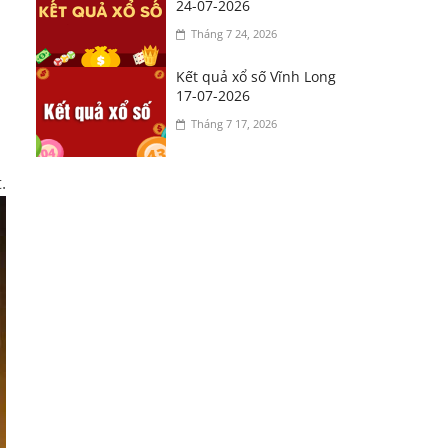
24-07-2026
Tháng 7 24, 2026
Kết quả xổ số Vĩnh Long
17-07-2026
Tháng 7 17, 2026
.