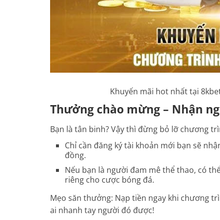
Khuyến mãi hot nhất tại 8kbe
Thưởng chào mừng – Nhận nga
Bạn là tân binh? Vậy thì đừng bỏ lỡ chương t
Chỉ cần đăng ký tài khoản mới bạn sẽ nhận 
đồng.
Nếu bạn là người đam mê thể thao, có thể
riêng cho cược bóng đá.
Mẹo săn thưởng: Nạp tiền ngay khi chương trì
ai nhanh tay người đó được!